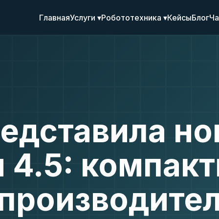
Главная
Услуги ▾
Робототехника ▾
Кейсы
Блог
Ча
редставила н
u 4.5: компак
 производите