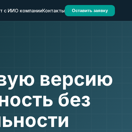
т с ИИ
О компании
Контакты
Оставить заявку
овую версию
тность без
льности