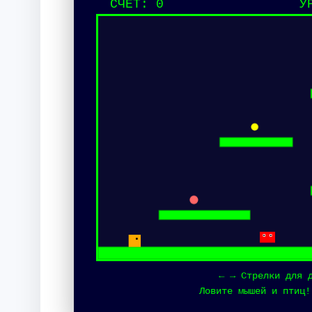
СЧЁТ:
0
У
← → Стрелки для 
Ловите мышей и птиц!