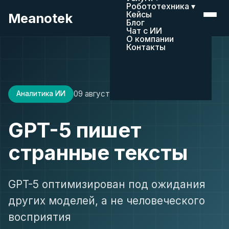
Робототехника ▾
Кейсы
Meanotek
Блог
Чат с ИИ
О компании
Контакты
09 августа 2025
12 мин чтения
Аналитика ИИ
GPT-5 пишет
странные тексты
GPT-5 оптимизирован под ожидания
других моделей, а не человеческого
восприятия